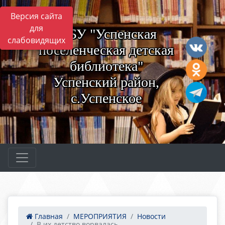
Версия сайта
для
МБУ "Успенская
слабовидящих
поселенческая детская
библиотека"
Успенский район,
с.Успенское
Главная
МЕРОПРИЯТИЯ
Новости
В их детство ворвалась...