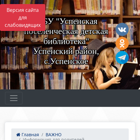
Версия сайта
для
МБУ "Успенская
слабовидящих
поселенческая детская
библиотека"
Успенский район,
с.Успенское
Главная
ВАЖНО
Информация для родителей