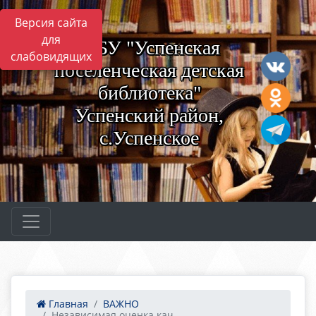
Версия сайта
для
МБУ "Успенская
слабовидящих
поселенческая детская
библиотека"
Успенский район,
с.Успенское
Главная
ВАЖНО
Независимая оценка кач...