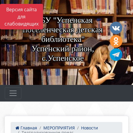
Версия сайта
для
МБУ "Успенская
слабовидящих
поселенческая детская
библиотека"
Успенский район,
с.Успенское
Главная
МЕРОПРИЯТИЯ
Новости
Театрализованное предс...