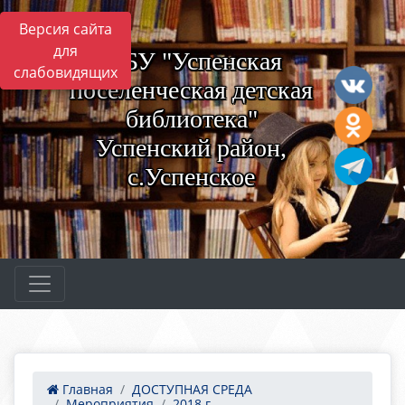
Версия сайта
для
МБУ "Успенская
слабовидящих
поселенческая детская
библиотека"
Успенский район,
с.Успенское
Главная
ДОСТУПНАЯ СРЕДА
Мероприятия
2018 г.