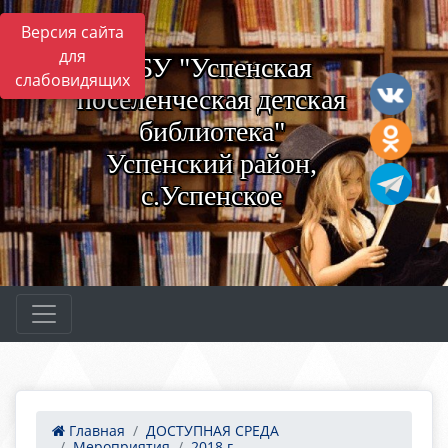
Версия сайта
для
МБУ "Успенская
слабовидящих
поселенческая детская
библиотека"
Успенский район,
с.Успенское
Главная
ДОСТУПНАЯ СРЕДА
Мероприятия
2018 г.