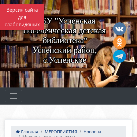
Версия сайта
для
МБУ "Успенская
слабовидящих
поселенческая детская
библиотека"
Успенский район,
с.Успенское
Главная
МЕРОПРИЯТИЯ
Новости
Мудрость игры в шахмат...