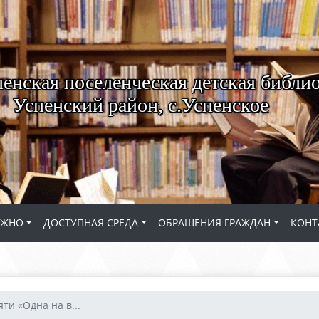
енская поселенческая детская библио
Успенский район, с.Успенское
АЖНО
ДОСТУПНАЯ СРЕДА
ОБРАЩЕНИЯ ГРАЖДАН
КОНТ
ти «Одна на в...