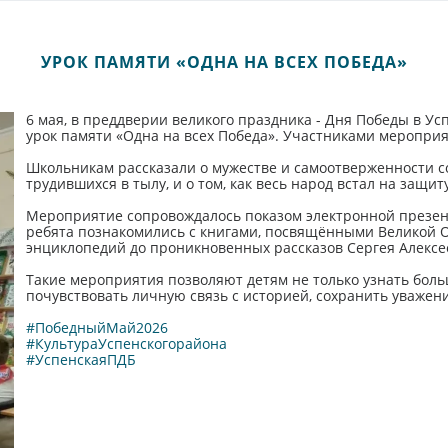
УРОК ПАМЯТИ «ОДНА НА ВСЕХ ПОБЕДА»
6 мая, в преддверии великого праздника - Дня Победы в У
урок памяти «Одна на всех Победа». Участниками меропри
Школьникам рассказали о мужестве и самоотверженности со
трудившихся в тылу, и о том, как весь народ встал на защит
Мероприятие сопровождалось показом электронной презент
ребята познакомились с книгами, посвящёнными Великой О
энциклопедий до проникновенных рассказов Сергея Алексе
Такие мероприятия позволяют детям не только узнать боль
почувствовать личную связь с историей, сохранить уважени
#ПобедныйМай2026
#КультураУспенскогорайона
#УспенскаяПДБ