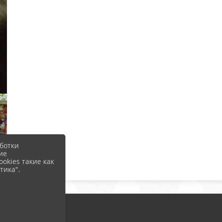
ботки
ие
okies такие как
тика".