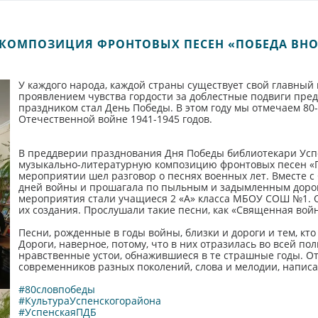
 КОМПОЗИЦИЯ ФРОНТОВЫХ ПЕСЕН «ПОБЕДА ВНО
У каждого народа, каждой страны существует свой главны
проявлением чувства гордости за доблестные подвиги пред
праздником стал День Победы. В этом году мы отмечаем 80
Отечественной войне 1941-1945 годов.
В преддверии празднования Дня Победы библиотекари Усп
музыкально-литературную композицию фронтовых песен «П
мероприятии шел разговор о песнях военных лет. Вместе с 
дней войны и прошагала по пыльным и задымленным дорог
мероприятия стали учащиеся 2 «А» класса МБОУ СОШ №1. 
их создания. Прослушали такие песни, как «Священная война
Песни, рожденные в годы войны, близки и дороги и тем, кто
Дороги, наверное, потому, что в них отразилась во всей по
нравственные устои, обнажившиеся в те страшные годы. Отт
современников разных поколений, слова и мелодии, написа
#80словпобеды
#КультураУспенскогорайона
#УспенскаяПДБ