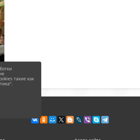
ботки
ие
okies такие как
тика".