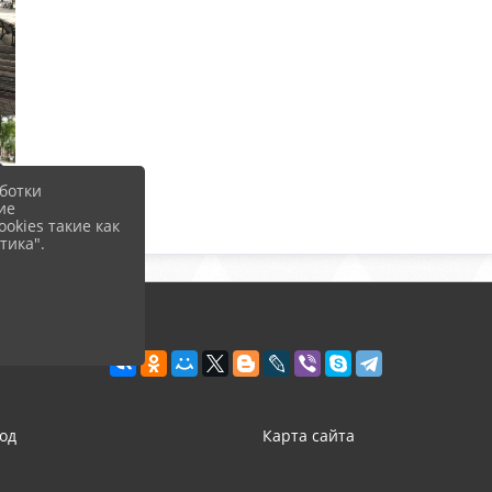
ботки
ие
okies такие как
тика".
од
Карта сайта