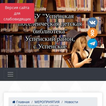
Версия сайта
для
МБУ "Успенская
слабовидящих
поселенческая детская
библиотека"
Успенский район,
с.Успенское
Главная
МЕРОПРИЯТИЯ
Новости
Литературный час «Чуде...