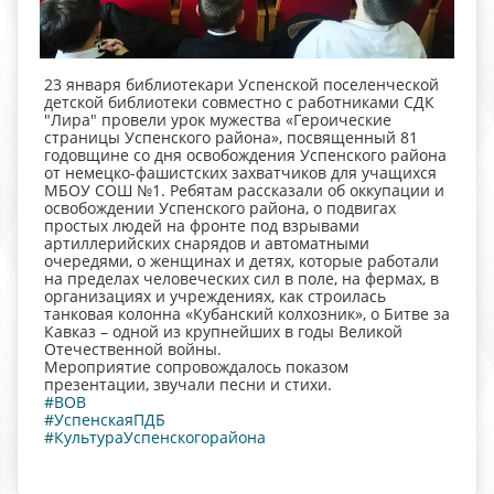
23 января библиотекари Успенской поселенческой
детской библиотеки совместно с работниками СДК
"Лира" провели урок мужества «Героические
страницы Успенского района», посвященный 81
годовщине со дня освобождения Успенского района
от немецко-фашистских захватчиков для учащихся
МБОУ СОШ №1. Ребятам рассказали об оккупации и
освобождении Успенского района, о подвигах
простых людей на фронте под взрывами
артиллерийских снарядов и автоматными
очередями, о женщинах и детях, которые работали
на пределах человеческих сил в поле, на фермах, в
организациях и учреждениях, как строилась
танковая колонна «Кубанский колхозник», о Битве за
Кавказ – одной из крупнейших в годы Великой
Отечественной войны.
Мероприятие сопровождалось показом
презентации, звучали песни и стихи.
#ВОВ
#УспенскаяПДБ
#КультураУспенскогорайона