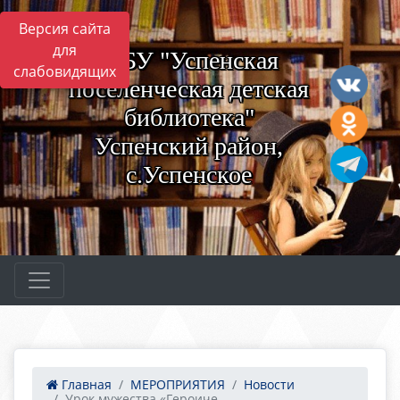
Версия сайта
для
МБУ "Успенская
слабовидящих
поселенческая детская
библиотека"
Успенский район,
с.Успенское
Главная
МЕРОПРИЯТИЯ
Новости
Урок мужества «Героиче...