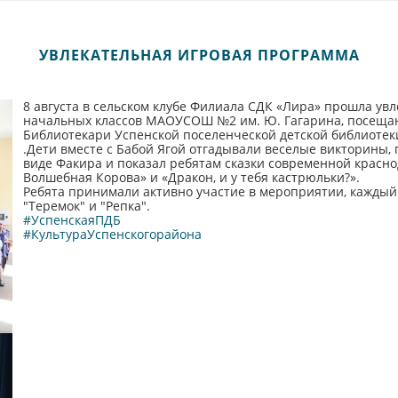
УВЛЕКАТЕЛЬНАЯ ИГРОВАЯ ПРОГРАММА
8 августа в сельском клубе Филиала СДК «Лира» прошла ув
начальных классов МАОУСОШ №2 им. Ю. Гагарина, посеща
Библиотекари Успенской поселенческой детской библиотеки
.Дети вместе с Бабой Ягой отгадывали веселые викторины, 
виде Факира и показал ребятам сказки современной крас
Волшебная Корова» и «Дракон, и у тебя кастрюльки?».
Ребята принимали активно участие в мероприятии, каждый о
"Теремок" и "Репка".
#УспенскаяПДБ
#КультураУспенскогорайона