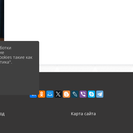
ботки
ие
okies такие как
тика".
од
Карта сайта