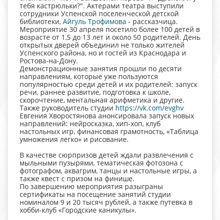
тебя кастрюльки?". Актерами театра выступили
сотрудники Успенской поселенческой детской
библиотеки,
Айгуль Трофимова
- рассказчица.
Мероприятие 30 апреля посетило более 100 детей в
возрасте от 1,5 до 13 лет и около 50 родителей. День
открытых дверей объединил не только жителей
Успенского района, но и гостей из Краснодара и
Ростова-на-Дону.
Демонстрационные занятия прошли по десяти
направлениям, которые уже пользуются
популярностью среди детей и их родителей: запуск
речи, раннее развитие, подготовка к школе,
скорочтение, ментальная арифметика и другие.
Также руководитель студии
https://vk.com/evghv
Евгения Хворостянова анонсировала запуск новых
направлений: нейросказка, хип-хоп, клуб
настольных игр, финансовая грамотность, «Таблица
умножения легко» и рисование.
В качестве сюрпризов детей ждали развлечения с
мыльными пузырями, тематическая фотозона с
фотографом, аквагрим, танцы и настольные игры, а
также квест с призом на финише.
По завершению мероприятия разыграны
сертификаты на посещение занятий студии
номиналом 9 и 20 тысяч рублей, а также путевка в
хобби-клуб «Городские каникулы».