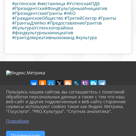
#успенское
#местаилица
#УспенскаяПДБ
#ПрезидентскийФондКультурныхИнициатив
#ПрезидентскиеГранты
#НКО
#ГражданскоеОбщество
#ТретийСектор
#Гранты
#ГрантыДляНко
#ПредоставлениеГрантов
#КультураУспенскогорайона
#фондкультурныхинициатив
#грантдлякреативныхкоманд
#культура
Пользуясь нашим сайтом, вы соглашаетесь с политикой
обработки персональных данных а также с тем что наш
веб-сайт и другие подключенные к веб-сайту сторонние
2026 г. detbibl.okusp.ru
сервисы используют cookies такие как Яндекс Метрика,
Вход
"Госуслуги", "PRO.Культура", "Спутник аналитика".
Карта сайта
^
Политика обработки персональных данных
Подробнее
Сделано на KubCMS
Разработка и поддержка
Подтверждаю