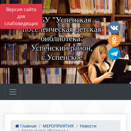
Версия сайта
для
МБУ "Успенская
слабовидящих
поселенческая детская
библиотека"
Успенский район,
с.Успенское
Главная
МЕРОПРИЯТИЯ
Новости
Театр книги "Встреча с...