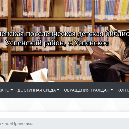
енская поселенческая детская библио
Успенский район, с.Успенское
АЖНО
ДОСТУПНАЯ СРЕДА
ОБРАЩЕНИЯ ГРАЖДАН
КОНТ
 час «Право вы...