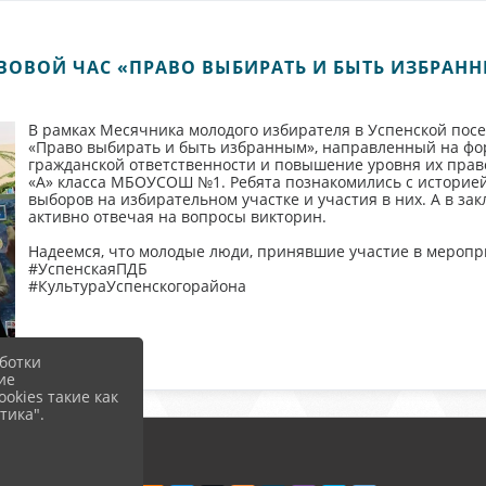
ВОВОЙ ЧАС «ПРАВО ВЫБИРАТЬ И БЫТЬ ИЗБРАН
В рамках Месячника молодого избирателя в Успенской пос
«Право выбирать и быть избранным», направленный на ф
гражданской ответственности и повышение уровня их право
«А» класса МБОУСОШ №1. Ребята познакомились с историей
выборов на избирательном участке и участия в них. А в з
активно отвечая на вопросы викторин.
Надеемся, что молодые люди, принявшие участие в меропр
#УспенскаяПДБ
#КультураУспенскогорайона
ботки
ие
okies такие как
тика".