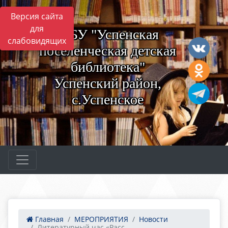
Версия сайта
для
МБУ "Успенская
слабовидящих
поселенческая детская
библиотека"
Успенский район,
с.Успенское
Главная
МЕРОПРИЯТИЯ
Новости
Литературный час «Расс...