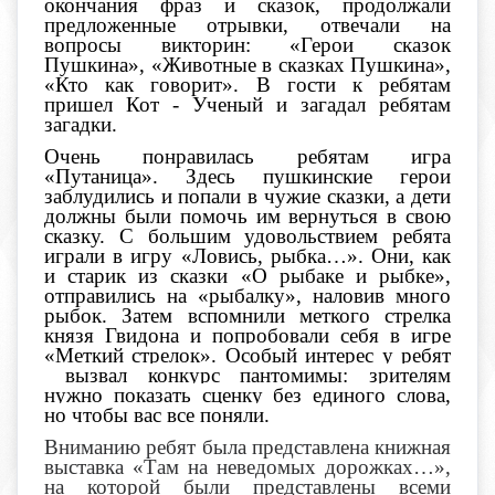
окончания фраз и сказок, продолжали
предложенные отрывки, отвечали на
вопросы викторин: «Герои сказок
Пушкина», «Животные в сказках Пушкина»,
«Кто как говорит». В гости к ребятам
пришел Кот - Ученый и загадал ребятам
загадки.
Очень понравилась ребятам игра
«Путаница». Здесь пушкинские герои
заблудились и попали в чужие сказки, а дети
должны были помочь им вернуться в свою
сказку. С большим удовольствием ребята
играли в игру «Ловись, рыбка…». Они, как
и старик из сказки «О рыбаке и рыбке»,
отправились на «рыбалку», наловив много
рыбок. Затем вспомнили меткого стрелка
князя Гвидона и попробовали себя в игре
«Меткий стрелок».
Особый интерес у ребят
вызвал конкурс пантомимы: зрителям
нужно показать сценку без единого слова,
но чтобы вас все поняли.
Вниманию ребят была представлена книжная
выставка «Там на неведомых дорожках…»,
на которой были представлены всеми