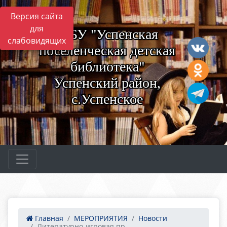
Версия сайта
для
МБУ "Успенская
слабовидящих
поселенческая детская
библиотека"
Успенский район,
с.Успенское
Главная
МЕРОПРИЯТИЯ
Новости
Литературно-игровая пр...