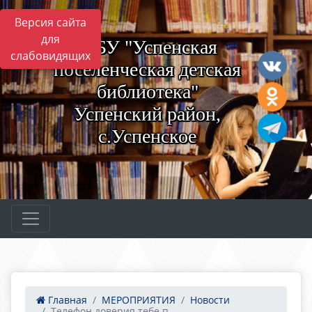
Версия сайта
для
МБУ "Успенская
слабовидящих
поселенческая детская
библиотека"
Успенский район,
с.Успенское
Главная
МЕРОПРИЯТИЯ
Новости
Телефон доверия тебе п...