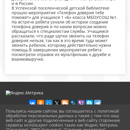
и в России.
В Успенской поселенческой детской библиотеке
прошло мероприятие «Телефон доверия тебе
поможет» для учащихся 1 «Б» класса МБОУСОШ №1.
На встрече ребята узнали об истории создания
телефона доверия и по каким вопросам можно
обращаться к специалистам службы. Учащимся
рассказали, что ради шутки звонить на телефон
доверия нельзя, так как в это время туда может
звонить ребенок, которому действительно нужна
помощь.В завершении мероприятия ребята
посмотрели отрывок из мультфильма о дружбе и
взаимовыручке.
Пользуясь нашим сайтом, вы соглашаетесь с политикой
обработки персональных данных а также с тем что наш
веб-сайт и другие подключенные к веб-сайту сторонние
2026 г. detbibl.okusp.ru
сервисы используют cookies такие как Яндекс Метрика,
Вход
"Госуслуги", "PRO.Культура", "Спутник аналитика".