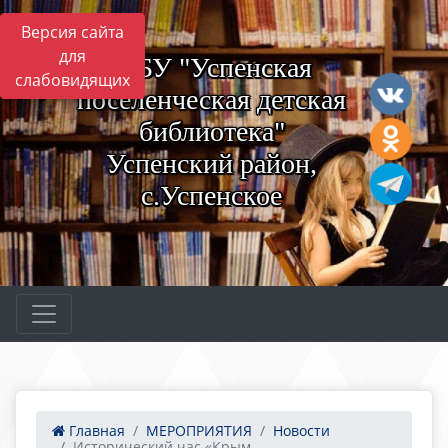
Версия сайта
для
МБУ "Успенская
слабовидящих
поселенческая детская
библиотека"
Успенский район,
с.Успенское
Главная
МЕРОПРИЯТИЯ
Новости
Исторический час «Крым...